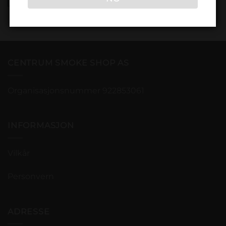
CENTRUM SMOKE SHOP AS
Organisasjonsnummer 922853061
INFORMASJON
Vilkår
Personvern
ADRESSE