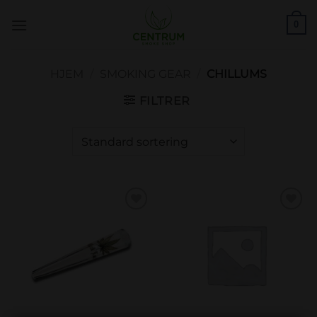
Skip
0
to
content
HJEM
/
SMOKING GEAR
/
CHILLUMS
FILTRER
Add to
Add to
wishlist
wishlist