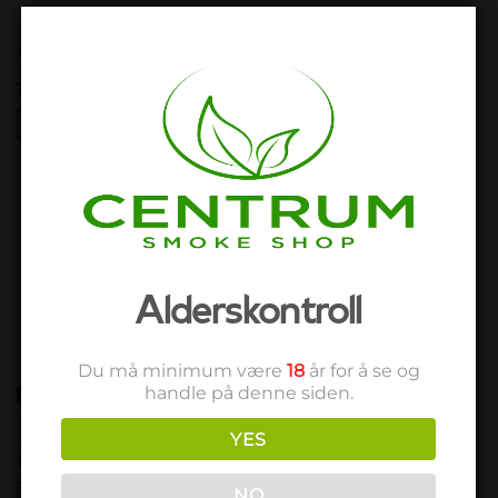
CHILLUMS
CHILLUMS
Black Leaf Glass Chillum
Ceramic Chillum
clear
199,00
kr
199,00
kr
LEGG I HANDLEKURV
LEGG I HANDLEKURV
Add to
wishlist
Alderskontroll
Du må minimum være
18
år for å se og
handle på denne siden.
CHILLUMS
YES
Ceramic Chillum Ganesha
199,00
kr
NO
LEGG I HANDLEKURV