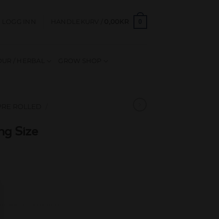
0
LOGG INN
HANDLEKURV /
0,00
KR
UR / HERBAL
GROW SHOP
 PRE ROLLED
/
ng Size