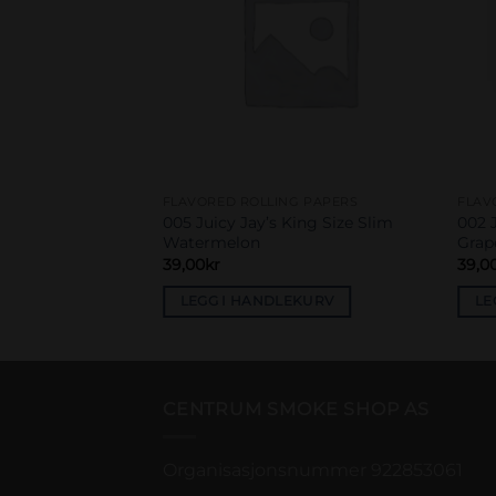
G PAPERS
FLAVORED ROLLING PAPERS
FLAV
ing Size Slim
005 Juicy Jay’s King Size Slim
002 J
Watermelon
Grap
39,00
kr
39,0
EKURV
LEGG I HANDLEKURV
LE
CENTRUM SMOKE SHOP AS
Organisasjonsnummer 922853061