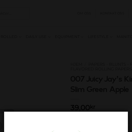
OM OSS
KONTAKT OSS
E ROLLED
DAILY USE
EQUIPMENT
LIFESTYLE
MANITO
HJEM
/
PAPERS - BLUNTS -
FLAVORED ROLLING PAPERS
007 Juicy Jay’s Ki
Add to
wishlist
Slim Green Apple
39,00
kr
Utsolgt
Produktnummer:
JP KS APPLE