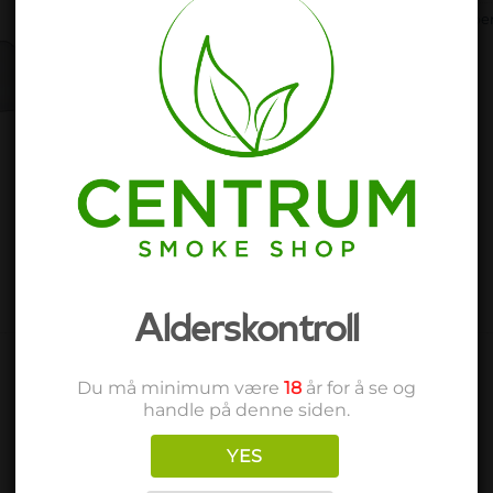
Kategori:
Flavored Rolling Pape
Alderskontroll
Du må minimum være
18
år for å se og
handle på denne siden.
YES
Add to
Add 
wishlist
wishl