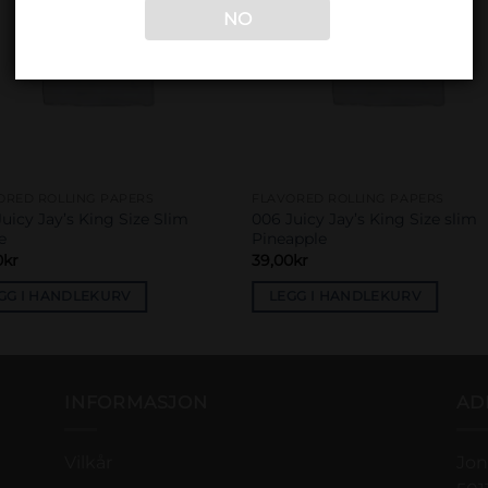
NO
ORED ROLLING PAPERS
FLAVORED ROLLING PAPERS
uicy Jay’s King Size Slim
006 Juicy Jay’s King Size slim
e
Pineapple
0
kr
39,00
kr
GG I HANDLEKURV
LEGG I HANDLEKURV
INFORMASJON
AD
Vilkår
Jon