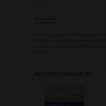
BESKRIVELSE
Zip-Bags, coloured. This Zip-Bag prote
known as Zipper-bags, are suitable f
as LDPE. Fundamental is PE-LD more fl
N/mm².
RELATERTE PRODUKTER
Add to
Add to
wishlist
wishlist