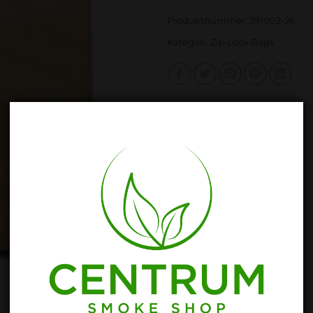
Produktnummer:
391002-26
Kategori:
Zip Lock Bags