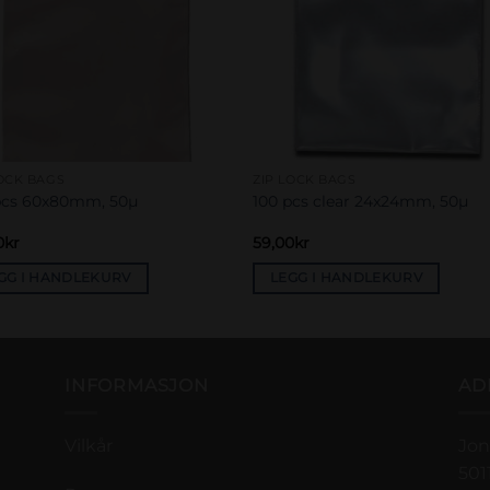
LOCK BAGS
ZIP LOCK BAGS
pcs 60x80mm, 50µ
100 pcs clear 24x24mm, 50µ
0
kr
59,00
kr
GG I HANDLEKURV
LEGG I HANDLEKURV
INFORMASJON
AD
Vilkår
Jon
501