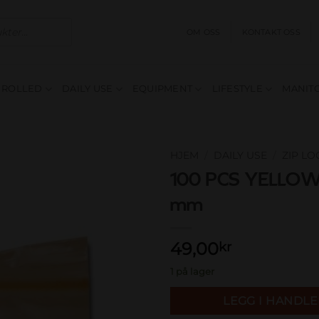
OM OSS
KONTAKT OSS
E ROLLED
DAILY USE
EQUIPMENT
LIFESTYLE
MANITO
HJEM
/
DAILY USE
/
ZIP L
100 PCS YELLOW
Add to
mm
wishlist
49,00
kr
1 på lager
LEGG I HANDL