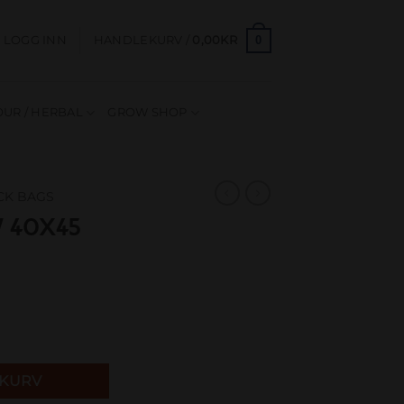
0
LOGG INN
HANDLEKURV /
0,00
KR
UR / HERBAL
GROW SHOP
OCK BAGS
 40X45
EKURV