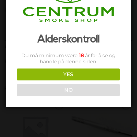
Alderskontroll
BESKRIVELSE
Du må minimum være
18
år for å se og
Filling empty bottle 20 ML
handle på denne siden.
YES
RELATERTE PRODUKTER
NO
Add to
Add to
wishlist
wishlist