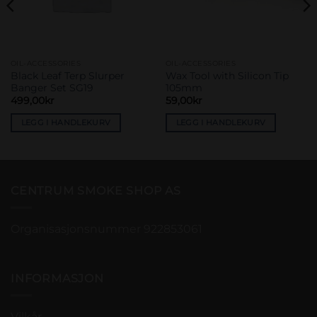
OIL-ACCESSORIES
OIL-ACCESSORIES
Black Leaf Terp Slurper
Wax Tool with Silicon Tip
Banger Set SG19
105mm
499,00
kr
59,00
kr
LEGG I HANDLEKURV
LEGG I HANDLEKURV
CENTRUM SMOKE SHOP AS
Organisasjonsnummer 922853061
INFORMASJON
Vilkår