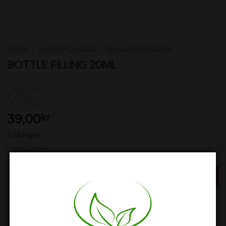
HJEM
/
SMOKING GEAR
/
OIL-ACCESSORIES
BOTTLE FILLING 20ML
39,00
kr
5 på lager
BOTTLE FILLING 20ML antall
LEGG I HANDLEKURV
Produktnummer:
AR05258
Kategori:
Oil-Accessories