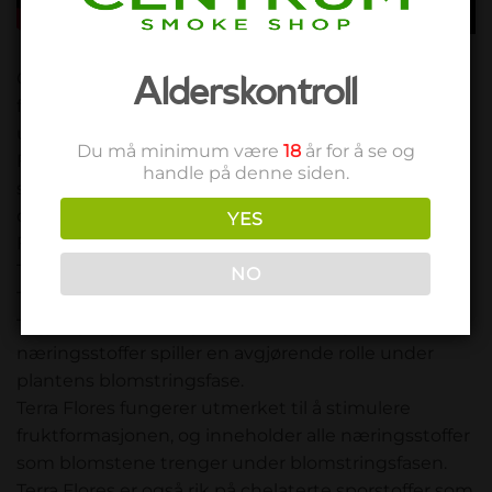
Alderskontroll
CANNA TERRA Flores er et komplett næringsstoff
for blomstringsfasen til planter. Den er spesielt
utviklet for dyrking i potter og plantejord. Terra
Du må minimum være
18
år for å se og
Flores stimulerer befruktningen og gir hver plante
handle på denne siden.
sin karakteristiske smak. Den kan brukes både til
dyrking innendørs og utendørs.
YES
Fordeler med CANNA Terra Flores
Terra Flores er enkel å bruke og løses opp direkte.
NO
Terra Flores hindrer binding av næringsioner.
Tilgjengeligheten og sammensetningen av
næringsstoffer spiller en avgjørende rolle under
plantens blomstringsfase.
Terra Flores fungerer utmerket til å stimulere
fruktformasjonen, og inneholder alle næringsstoffer
som blomstene trenger under blomstringsfasen.
Terra Flores er også rik på chelaterte sporstoffer som