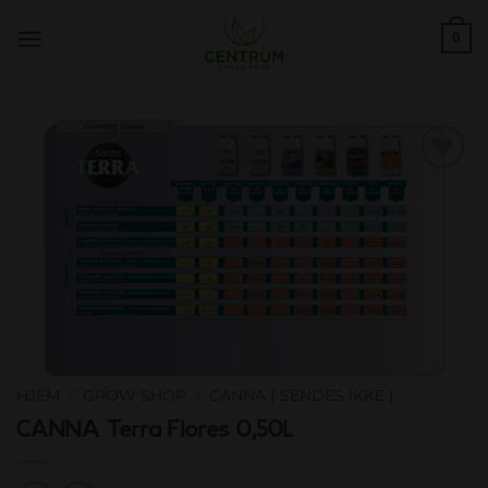
Skip
0
to
content
Add to
wishlist
HJEM
/
GROW SHOP
/
CANNA ( SENDES IKKE )
CANNA Terra Flores 0,50L