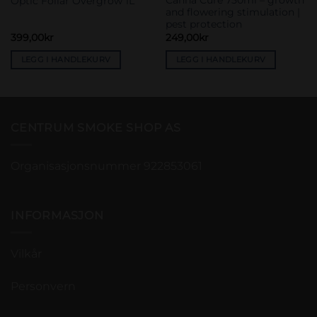
Canna Cure 750ml – growth
Optic Foliar Overgrow 1L
and flowering stimulation |
pest protection
399,00
kr
249,00
kr
LEGG I HANDLEKURV
LEGG I HANDLEKURV
CENTRUM SMOKE SHOP AS
Organisasjonsnummer 922853061
INFORMASJON
Vilkår
Personvern