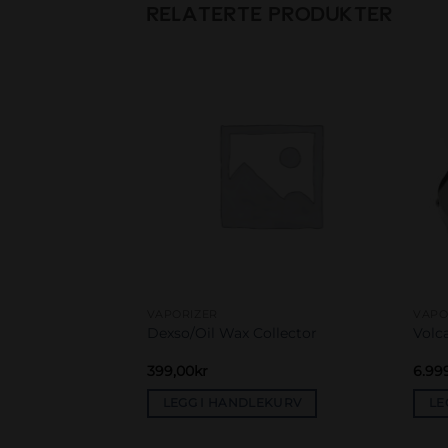
RELATERTE PRODUKTER
Add to
Add to
wishlist
wishlist
VAPORIZER
VAPO
 Dovpo
Dexso/Oil Wax Collector
Volc
399,00
kr
6.99
EKURV
LEGG I HANDLEKURV
LE