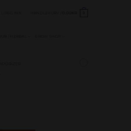
0
LOGG INN
HANDLEKURV /
0,00
KR
UR / HERBAL
GROW SHOP
APORIZER
–
 V5 antall