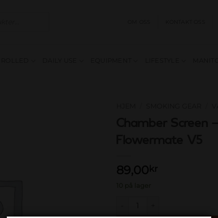
OM OSS
KONTAKT OSS
E ROLLED
DAILY USE
EQUIPMENT
LIFESTYLE
MANITO
HJEM
/
SMOKING GEAR
/
V
Chamber Screen 
Add to
Flowermate V5
wishlist
89,00
kr
10 på lager
Chamber Screen - Flowermate