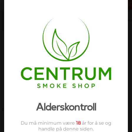
LEGG I HANDL
Produktnummer:
FLWM-V5-CH
Kategori:
Vaporizer
Alderskontroll
of the Flowermate V5 Nano/V5.0S Pro Vaporizers.
Du må minimum være
18
år for å se og
handle på denne siden.