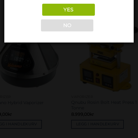
YES
NO
Add to
Add 
wishlist
wishl
RIZER
VAPORIZER
Qnubu Rosin Bolt Heat Press 1
ano Hybrid Vaporizer
Tonne
9,00
kr
8.999,00
kr
GG I HANDLEKURV
LEGG I HANDLEKURV