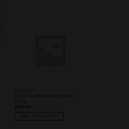
to
Add to
ist
wishlist
VAPORIZER
Glass Mouthpiece for Mighty +
Crafty
299,00
kr
LEGG I HANDLEKURV