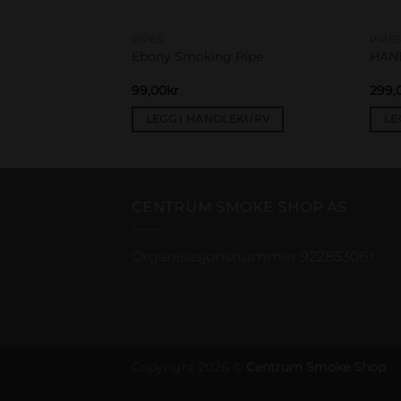
PIPES
PIPE
ipe
Ebony Smoking Pipe
HAN
99,00
kr
299,
EKURV
LEGG I HANDLEKURV
LE
CENTRUM SMOKE SHOP AS
Organisasjonsnummer 922853061
Copyright 2026 ©
Centrum Smoke Shop