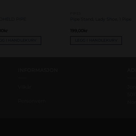
S
PIPES
DHELD PIPE
Pipe Stand, Lady Shoe, 1 Pipe
00
kr
199,00
kr
GG I HANDLEKURV
LEGG I HANDLEKURV
INFORMASJON
AD
Vilkår
Jon
501
Personvern
No