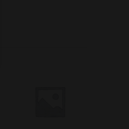
to
Add to
ist
wishlist