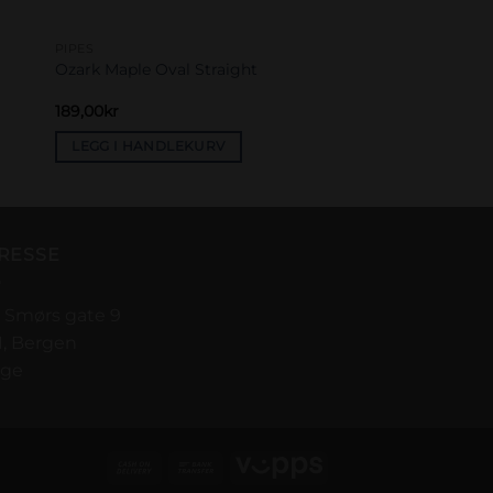
PIPES
Ozark Maple Oval Straight
189,00
kr
LEGG I HANDLEKURV
RESSE
 Smørs gate 9
1, Bergen
rge
Cash
Bank
Vipps
On
Transfer