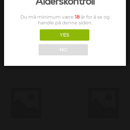
Alderskontroll
Du må minimum være
18
år for å se og
handle på denne siden.
YES
NO
Add to
Add 
wishlist
wishl