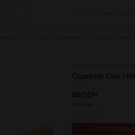
OM OSS
KONTAKT OSS
E ROLLED
DAILY USE
EQUIPMENT
LIFESTYLE
MANITO
HJEM
/
SMOKING GEAR
/
P
Cigarette One Hit
Add to
wishlist
69,00
kr
74 på lager
Cigarette One Hitter, 72mm a
LEGG I HANDL