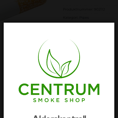
Produktnummer:
902112
Kategori:
Pipes