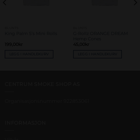
BLUNTS
BLUNTS
G-Rollz ORANGE DREAM
King Palm 5’s Mini Rolls
Hemp Cones
199,00
kr
45,00
kr
LEGG I HANDLEKURV
LEGG I HANDLEKURV
CENTRUM SMOKE SHOP AS
Organisasjonsnummer 922853061
INFORMASJON
Vilkår