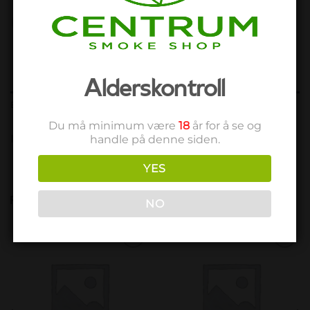
Alderskontroll
BESKRIVELSE
Du må minimum være
18
år for å se og
Introducing King Palm 2 Mini Rolls
handle på denne siden.
YES
RELATERTE PRODUKTER
NO
Add to
Add to
wishlist
wishlist