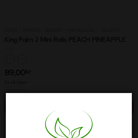
HJEM
/
PAPERS - BLUNTS - PRE ROLLED
/
BLUNTS
King Palm 2 Mini Rolls PEACH PINEAPPLE
89,00
kr
54 på lager
King Palm 2 Mini Rolls PEACH PINEAPPLE antall
LEGG I HANDLEKURV
Produktnummer:
900823
Kategori:
Blunts