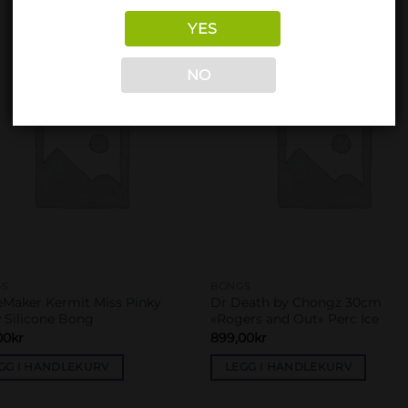
YES
NO
Add to
Add 
wishlist
wishl
GS
BONGS
eMaker Kermit Miss Pinky
Dr Death by Chongz 30cm
 Silicone Bong
«Rogers and Out» Perc Ice
00
kr
899,00
kr
GG I HANDLEKURV
LEGG I HANDLEKURV