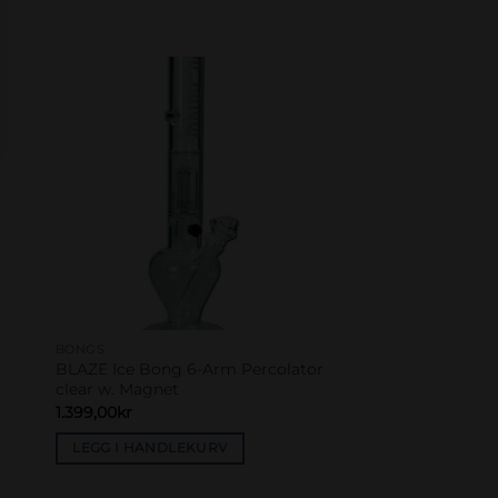
to
Add to
ist
wishlist
BONGS
BLAZE Ice Bong 6-Arm Percolator
clear w. Magnet
1.399,00
kr
LEGG I HANDLEKURV