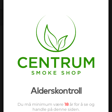
Produktnummer:
900627
Kategori:
Bongs
Alderskontroll
Du må minimum være
18
år for å se og
handle på denne siden.