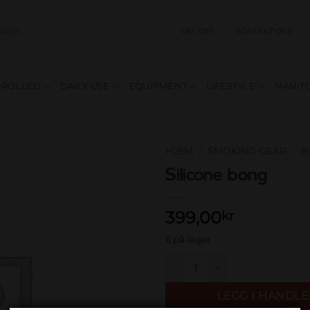
OM OSS
KONTAKT OSS
E ROLLED
DAILY USE
EQUIPMENT
LIFESTYLE
MANITO
HJEM
/
SMOKING GEAR
/
B
Silicone bong
Add to
wishlist
399,00
kr
6 på lager
Silicone bong antall
LEGG I HANDL