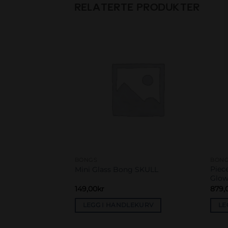
RELATERTE PRODUKTER
Add to
Add to
wishlist
wishlist
BONGS
BON
der Bong Ice
Piec
Mini Glass Bong SKULL
Glow
149,00
kr
879,
EKURV
LEGG I HANDLEKURV
LE