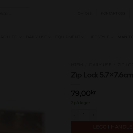
OM OSS
KONTAKT OSS
E ROLLED
DAILY USE
EQUIPMENT
LIFESTYLE
MANITO
HJEM
/
DAILY USE
/
ZIP L
Zip Lock 5.7×7.6c
Add to
wishlist
79,00
kr
2 på lager
Zip Lock 5.7×7.6cm antall
LEGG I HANDL