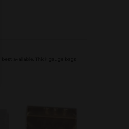
 best available. Thick gauge bags
to
Add to
ist
wishlist