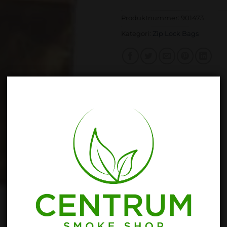
Produktnummer:
901473
Kategori:
Zip Lock Bags