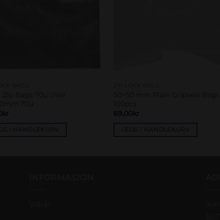
LOCK BAGS
ZIP LOCK BAGS
r Zip Bags 70µ clear
50×50 mm Plain Gripseal Bags
60mm 70µ
100pcs
0
kr
69,00
kr
GG I HANDLEKURV
LEGG I HANDLEKURV
INFORMASJON
AD
Vilkår
Jon
501