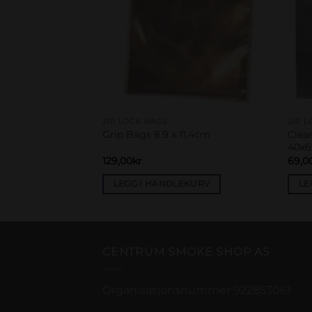
ZIP LOCK BAGS
ZIP 
 Free Storage
Clea
Grip Bags 8.9 x 11.4cm
40x
129,00
kr
69,0
EKURV
LEGG I HANDLEKURV
LE
CENTRUM SMOKE SHOP AS
Organisasjonsnummer 922853061