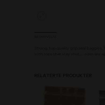
BESKRIVELSE
Strong, top quality grip seal baggies
with tops that stay shut…….sizes are 
RELATERTE PRODUKTER
Add to
Add to
wishlist
wishlist