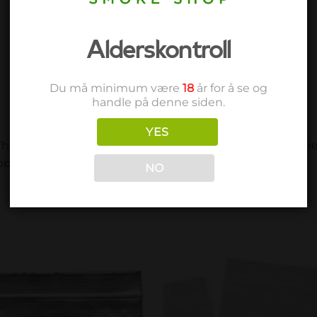
Alderskontroll
Du må minimum være
18
år for å se og
handle på denne siden.
YES
, There are many on the market but these are some of the
approximate….
NO
Add to
Add 
wishlist
wishl