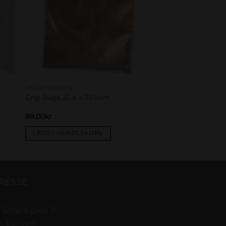
ZIP LOCK BAGS
Grip Bags 25.4 x 35.6cm
89,00
kr
LEGG I HANDLEKURV
RESSE
 Smørs gate 9
1, Bergen