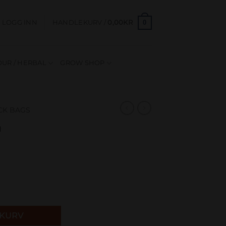
0
LOGG INN
HANDLEKURV /
0,00
KR
UR / HERBAL
GROW SHOP
OCK BAGS
m
EKURV